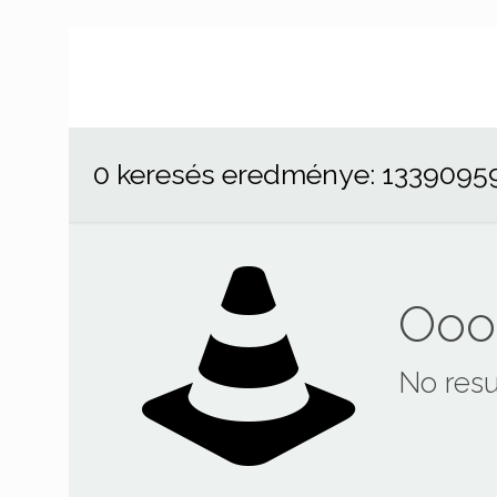
0 keresés eredménye: 1339095
Ooop
No resu