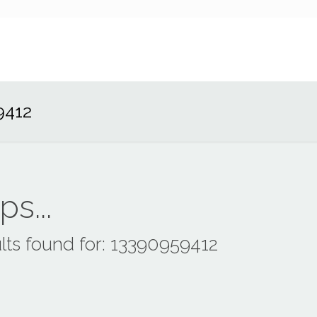
9412
s...
lts found for: 13390959412