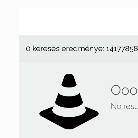
0 keresés eredménye: 1417785
Ooop
No resu