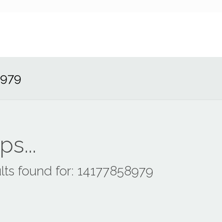
8979
s...
lts found for: 14177858979