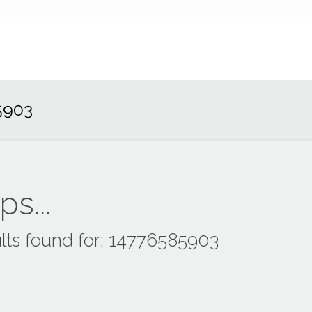
5903
s...
lts found for: 14776585903