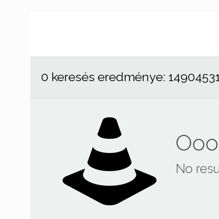
0 keresés eredménye: 1490453
Ooop
No resu