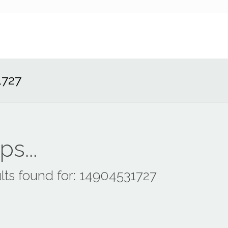
1727
s...
lts found for: 14904531727