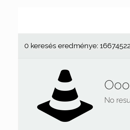
0 keresés eredménye: 1667452
Ooop
No resu