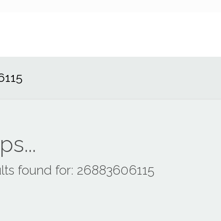
6115
s...
lts found for: 26883606115