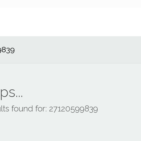
9839
s...
lts found for: 27120599839