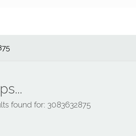
875
s...
lts found for: 3083632875