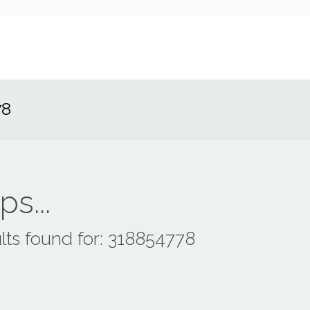
78
s...
lts found for: 318854778