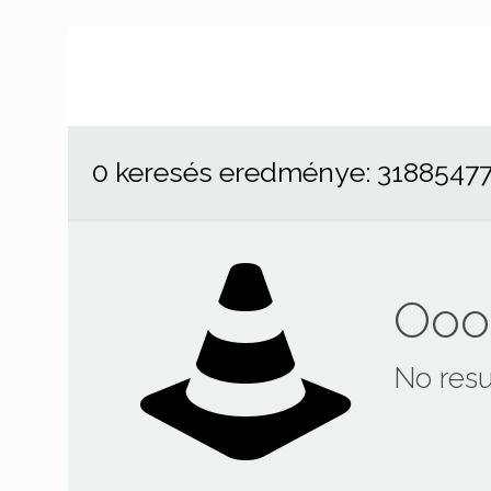
0 keresés eredménye: 3188547
Ooop
No resu