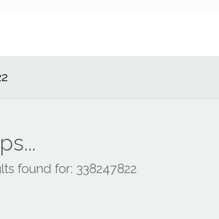
22
s...
lts found for: 338247822