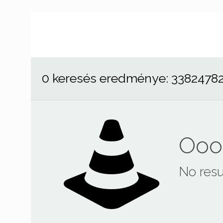
0 keresés eredménye: 3382478
Ooop
No resu