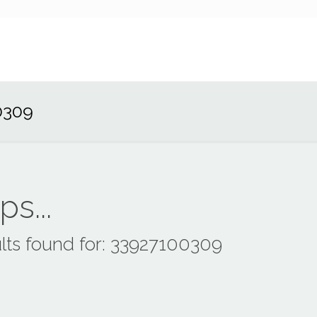
0309
s...
lts found for: 33927100309