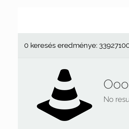
0 keresés eredménye: 3392710
Ooop
No resu