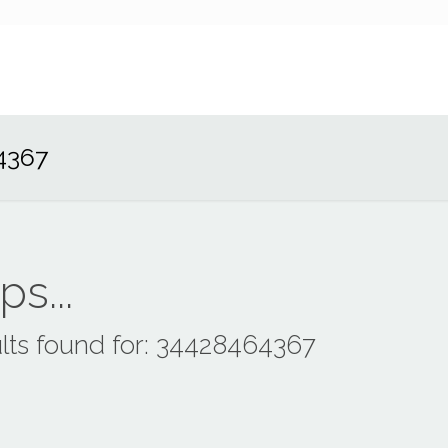
4367
s...
lts found for: 34428464367