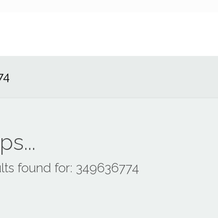
74
s...
lts found for: 349636774