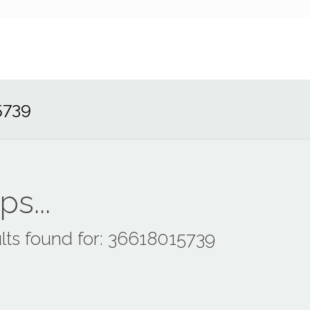
5739
s...
lts found for: 36618015739