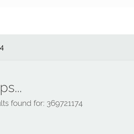
74
s...
lts found for: 369721174