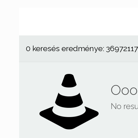
0 keresés eredménye: 3697211
Ooop
No resu