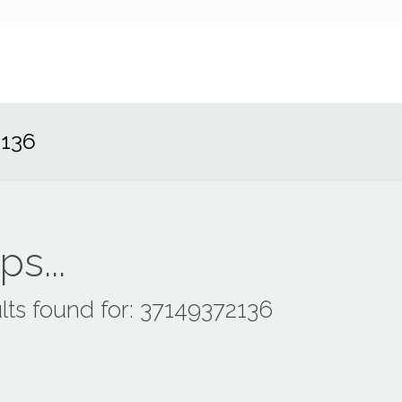
2136
s...
lts found for: 37149372136