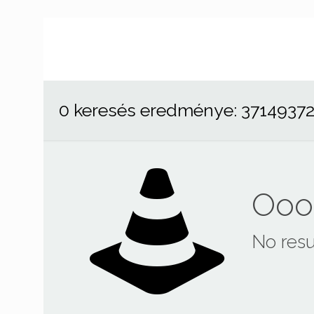
0 keresés eredménye: 3714937
Ooop
No resu