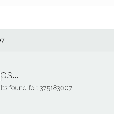
07
s...
lts found for: 375183007