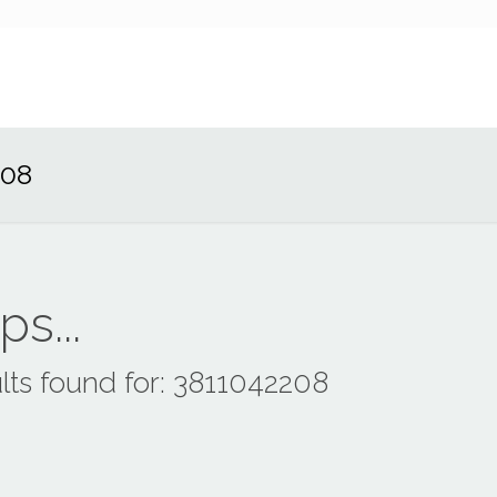
208
s...
lts found for: 3811042208