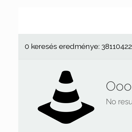
0 keresés eredménye: 3811042
Ooop
No resu