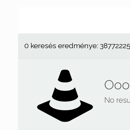
0 keresés eredménye: 3877222
Ooop
No resu