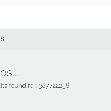
58
s...
lts found for: 387722258