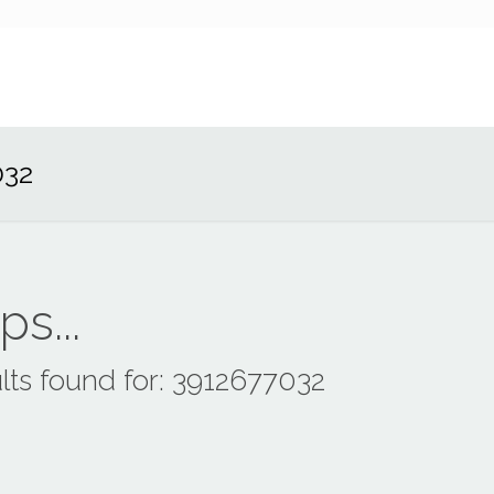
032
s...
lts found for: 3912677032