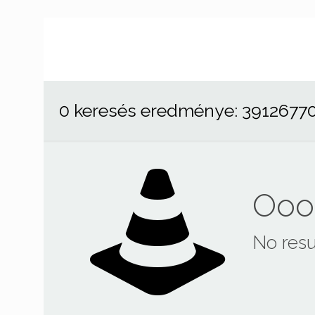
0 keresés eredménye: 3912677
Ooop
No resu