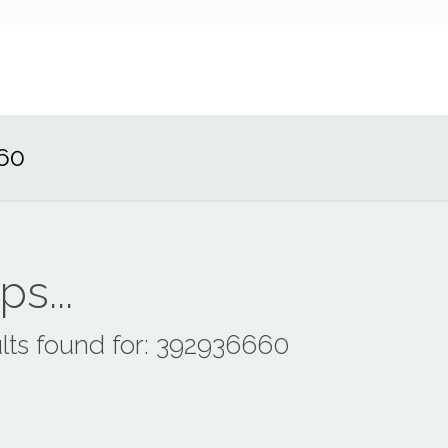
60
s...
lts found for: 392936660