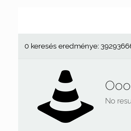
0 keresés eredménye: 3929366
Ooop
No resu