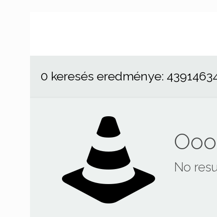
0 keresés eredménye: 4391463
Ooop
No resu