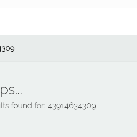
4309
s...
lts found for: 43914634309