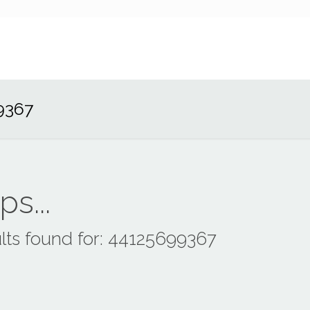
9367
s...
lts found for: 44125699367