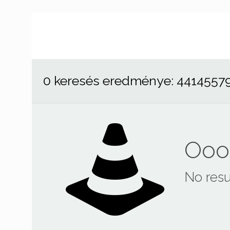
0 keresés eredménye: 4414557
Ooop
No resu