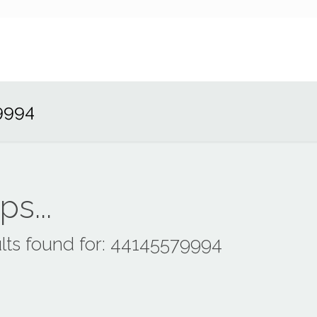
9994
s...
lts found for: 44145579994