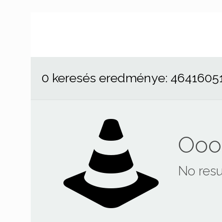
0 keresés eredménye: 4641605
Ooop
No resu