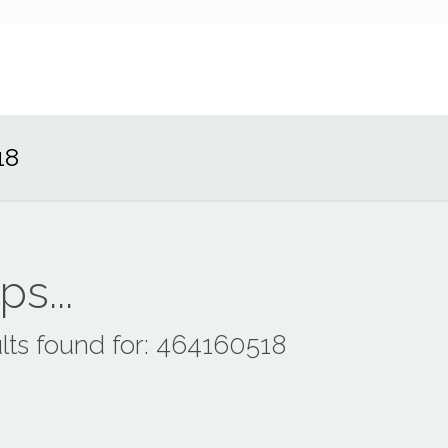
18
s...
lts found for: 464160518