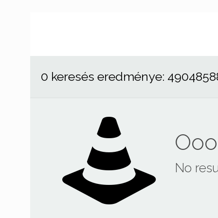
0 keresés eredménye: 4904858
Ooop
No resu