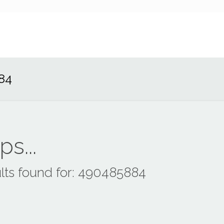
84
s...
lts found for: 490485884