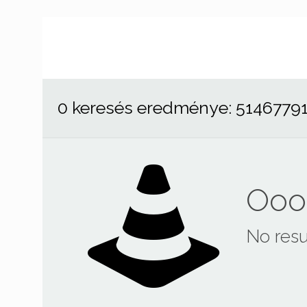
0 keresés eredménye: 5146779
Ooop
No resu