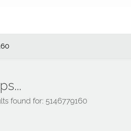
160
s...
lts found for: 5146779160