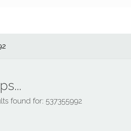
92
s...
lts found for: 537355992