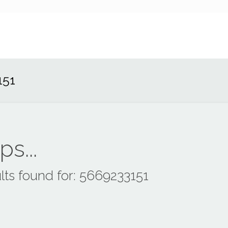
151
s...
lts found for: 5669233151