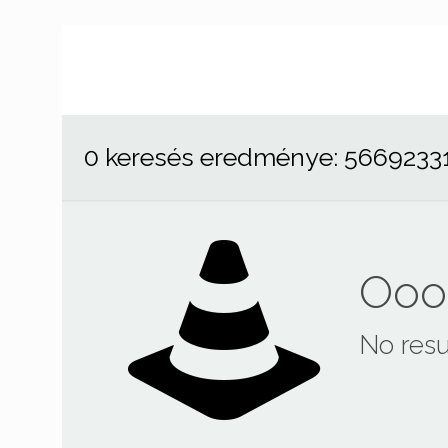
0 keresés eredménye: 5669233
Ooop
No resu