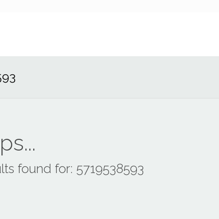
593
s...
lts found for: 5719538593