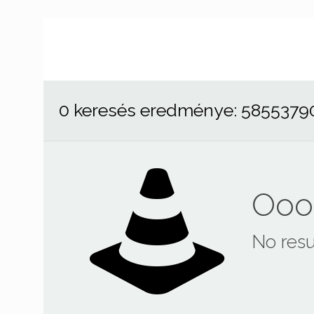
0 keresés eredménye: 5855379
Ooop
No resu