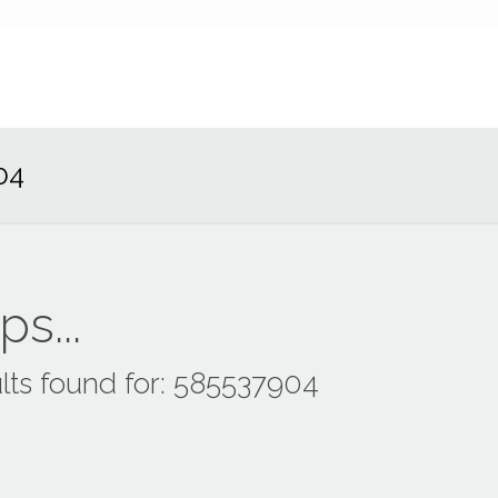
04
s...
lts found for: 585537904