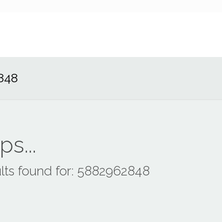
848
s...
lts found for: 5882962848