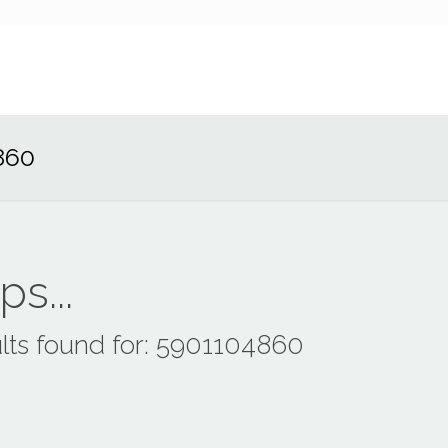
860
s...
lts found for: 5901104860