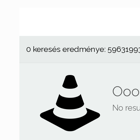
0 keresés eredménye: 5963199
Ooop
No resu