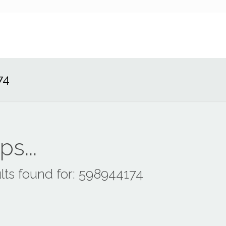
74
s...
lts found for: 598944174