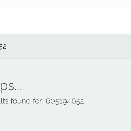
52
s...
lts found for: 605194652