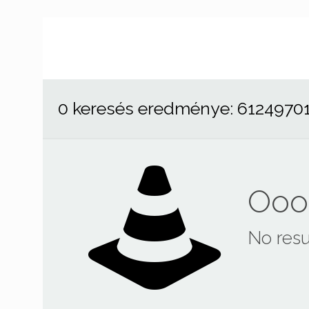
0 keresés eredménye: 6124970
Ooop
No resu