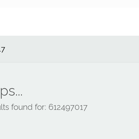
17
s...
lts found for: 612497017