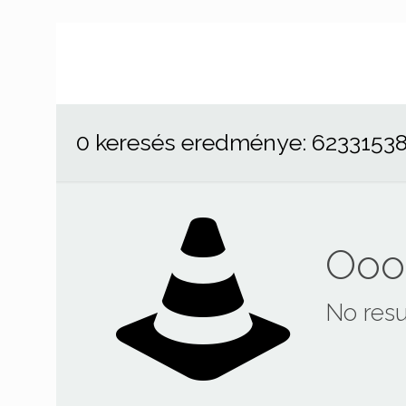
0 keresés eredménye: 6233153
Ooop
No resu