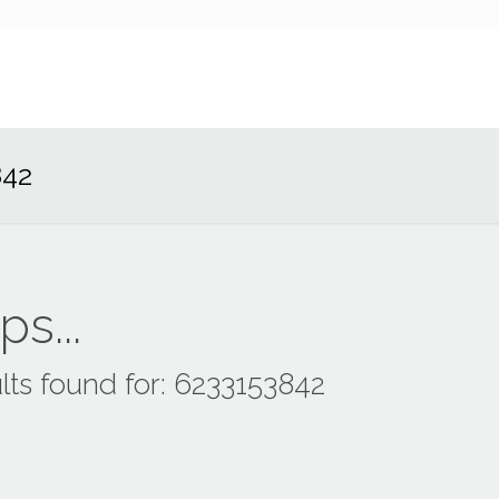
842
s...
lts found for: 6233153842