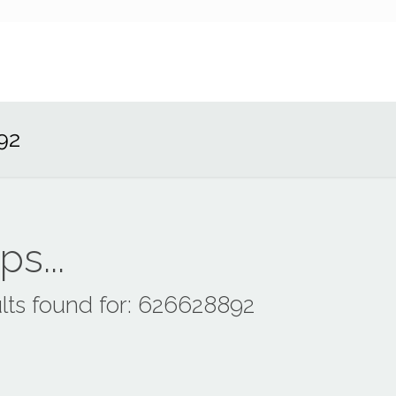
92
s...
lts found for: 626628892