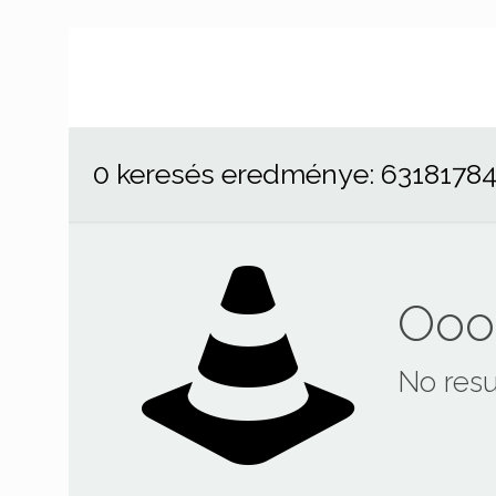
0 keresés eredménye: 6318178
Ooop
No resu