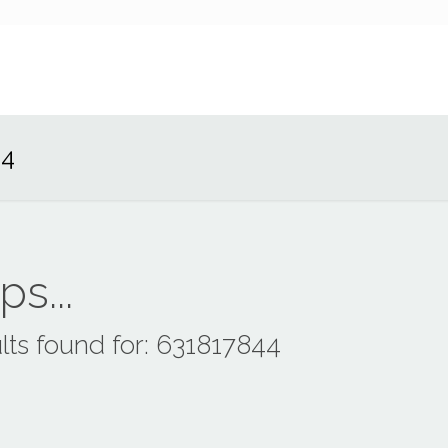
44
s...
lts found for: 631817844