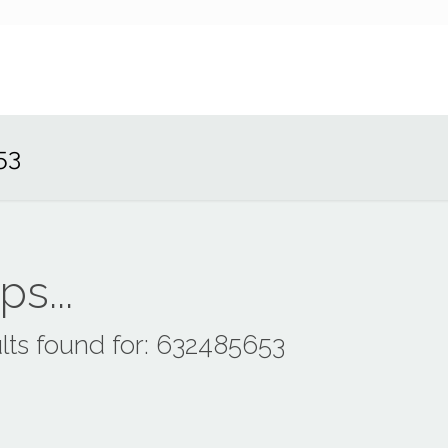
53
s...
lts found for: 632485653