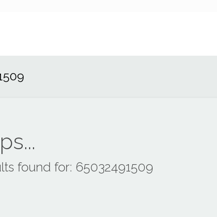
1509
s...
lts found for: 65032491509