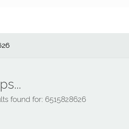
626
s...
lts found for: 6515828626