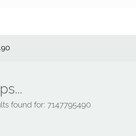
490
s...
lts found for: 7147795490