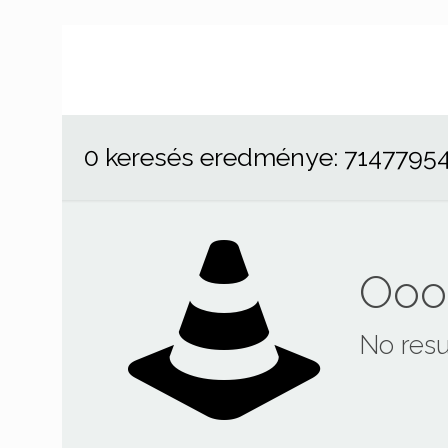
0 keresés eredménye: 7147795
Ooop
No resu