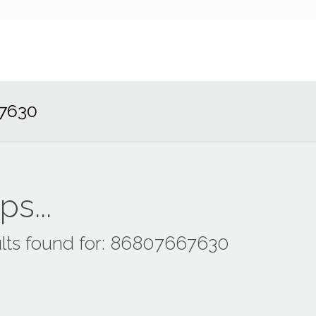
67630
s...
lts found for: 86807667630