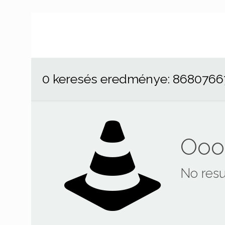
0 keresés eredménye: 868076
Ooop
No resu