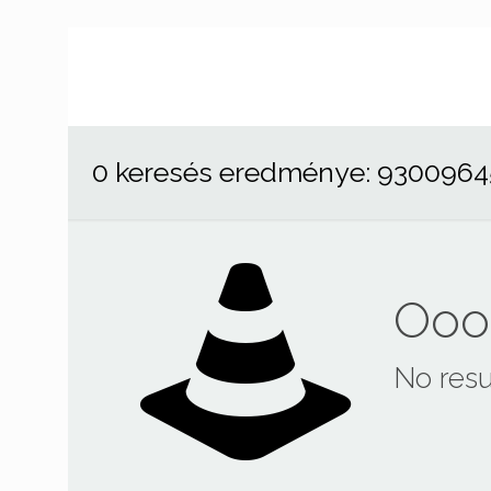
0 keresés eredménye: 930096
Ooop
No resu