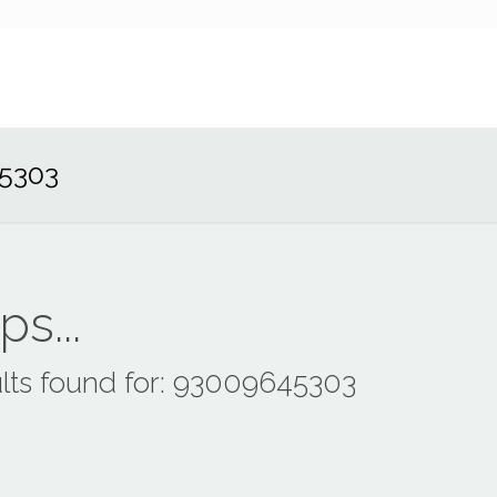
45303
s...
lts found for: 93009645303