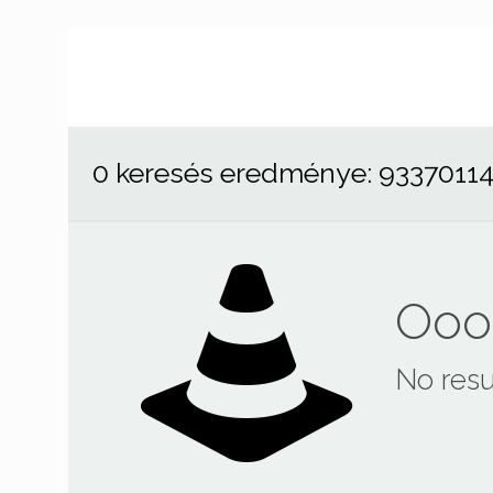
0 keresés eredménye: 9337011
Ooop
No resu