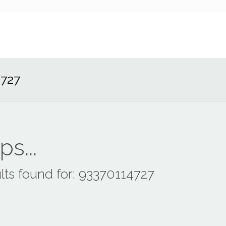
4727
s...
lts found for: 93370114727