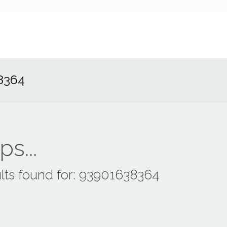
8364
s...
lts found for: 93901638364