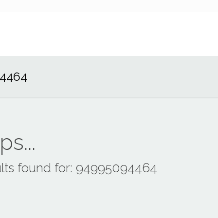
94464
s...
lts found for: 94995094464