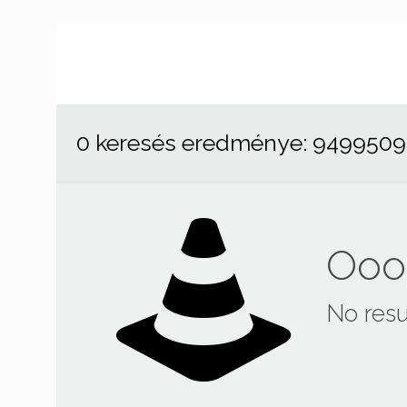
0 keresés eredménye: 949950
Ooop
No resu